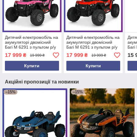
Дитячий електромобіль на
Дитячий електромобіль на
Дитя
акумуляторі двомісний
акумуляторі двомісний
акум
Багі M 6291 з пультом р/у
Багі M 6291 з пультом р/у
Багі
для дітей 3-8 років
для дітей 3-8 років
для 
17 999
17 999
15 
₴
₴
19 999 ₴
19 999 ₴
Рожевий
Червоний
Купити
Купити
Акційні пропозиції та новинки
–15%
–15%