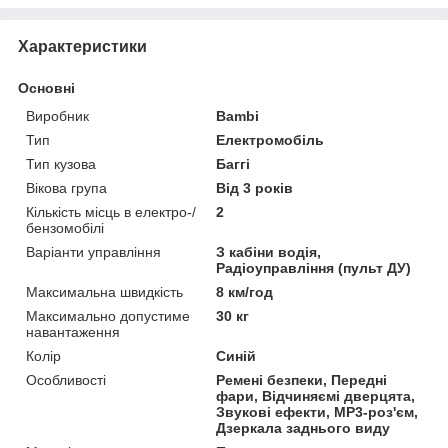
Характеристики
Основні
Виробник
Bambi
Тип
Електромобіль
Тип кузова
Баггі
Вікова група
Від 3 років
Кількість місць в електро-/
2
бензомобілі
Варіанти управління
З кабіни водія,
Радіоуправління (пульт ДУ)
Максимальна швидкість
8 км/год
Максимально допустиме
30 кг
навантаження
Колір
Синій
Особливості
Ремені безпеки, Передні
фари, Відчиняємі дверцята,
Звукові ефекти, MP3-роз'єм,
Дзеркала заднього виду