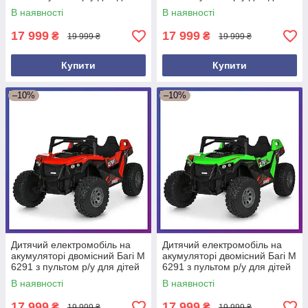
3-8 років Білий
3-8 років Чорний
В наявності
В наявності
17 999
17 999
₴
₴
19 999 ₴
19 999 ₴
Купити
Купити
–10%
–10%
Дитячий електромобіль на
Дитячий електромобіль на
акумуляторі двомісний Багі M
акумуляторі двомісний Багі M
6291 з пультом р/у для дітей
6291 з пультом р/у для дітей
3-8 років Червоний
3-8 років Зелений
В наявності
В наявності
17 999
17 999
₴
₴
19 999 ₴
19 999 ₴