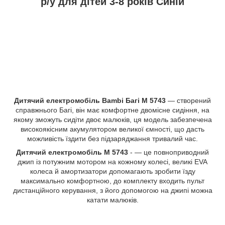
р/у для дітей 3-8 років Синій
Дитячий електромобіль
Bambi Багі M 5743
— створений
справжнього Багі, він має комфортне двомісне сидіння, на
якому зможуть сидіти двоє малюків, ця модель забезпечена
високоякісним акумулятором великої ємності, що дасть
можливість їздити без підзаряджання тривалий час.
Дитячий електромобіль M 5743
- — це повноприводний
джип із потужним мотором на кожному колесі, великі EVA
колеса й амортизатори допомагають зробити їзду
максимально комфортною, до комплекту входить пульт
дистанційного керування, з його допомогою на джипі можна
катати малюків.