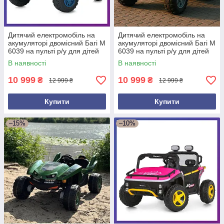
Дитячий електромобіль на
Дитячий електромобіль на
акумуляторі двомісний Багі M
акумуляторі двомісний Багі M
6039 на пульті р/у для дітей
6039 на пульті р/у для дітей
від 3 до 8 років Синій
від 3 до 8 років Жовтогарячий
В наявності
В наявності
10 999
10 999
₴
₴
12 999 ₴
12 999 ₴
Купити
Купити
–15%
–10%