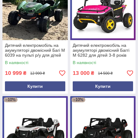
Дитячий електромобіль на
Дитячий електромобіль на
акумуляторі двомісний Багі M
акумуляторі двомісний Баггі
6039 на пульті р/у для дітей
M 6282 для дітей 3-8 років
від 3 до 8 років Зелений
Рожевий
В наявності
В наявності
10 999
13 000
₴
₴
12 999 ₴
14 500 ₴
Купити
Купити
–10%
–10%