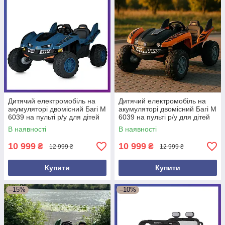
Дитячий електромобіль на
Дитячий електромобіль на
акумуляторі двомісний Багі M
акумуляторі двомісний Багі M
6039 на пульті р/у для дітей
6039 на пульті р/у для дітей
від 3 до 8 років Синій
від 3 до 8 років Жовтогарячий
В наявності
В наявності
10 999
10 999
₴
₴
12 999 ₴
12 999 ₴
Купити
Купити
–15%
–10%