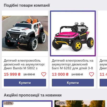
Подібні товари компанії
Дитячий електромобіль
Дитячий електромобіль на
Дитя
двомісний на акумуляторі
акумуляторі двомісний
акум
Джип Bambi M 5802 з
Баггі M 6282 для дітей 3-8
Джип
пультом р/у для дітей 3-8
років Рожевий
пуль
15 999
13 000
11 
₴
₴
16 999 ₴
14 500 ₴
років Білий
рокі
Купити
Купити
Акційні пропозиції та новинки
–15%
–15%