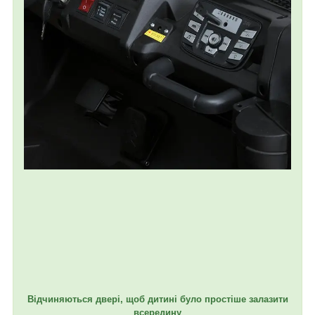
Відчиняються двері, щоб дитині було простіше залазити
всередину