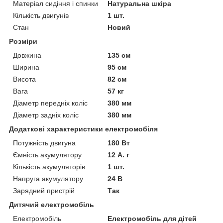
Матеріал сидіння і спинки
Натуральна шкіра
Кількість двигунів
1 шт.
Стан
Новий
Розміри
Довжина
135 см
Ширина
95 см
Висота
82 см
Вага
57 кг
Діаметр передніх коліс
380 мм
Діаметр задніх коліс
380 мм
Додаткові характеристики електромобіля
Потужність двигуна
180 Вт
Ємність акумулятору
12 А. г
Кількість акумуляторів
1 шт.
Напруга акумулятору
24 В
Зарядний пристрій
Так
Дитячий електромобіль
Електромобіль
Електромобіль для дітей