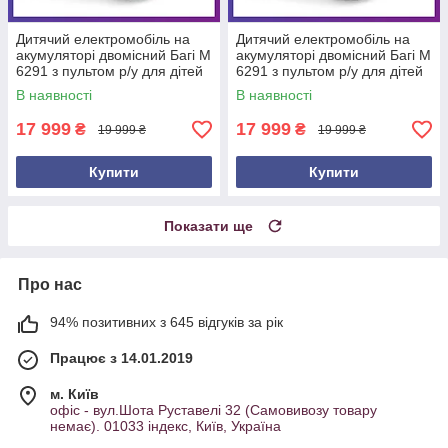
Дитячий електромобіль на
Дитячий електромобіль на
акумуляторі двомісний Багі M
акумуляторі двомісний Багі M
6291 з пультом р/у для дітей
6291 з пультом р/у для дітей
3-8 років Червоний
3-8 років Зелений
В наявності
В наявності
17 999
17 999
₴
₴
19 999 ₴
19 999 ₴
Купити
Купити
Показати ще
Про нас
94% позитивних з 645 відгуків за рік
Працює з 14.01.2019
м. Київ
офіс - вул.Шота Руставелі 32 (Самовивозу товару
немає). 01033 індекс, Київ, Україна