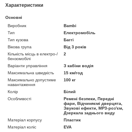
Характеристики
Основні
Виробник
Bambi
Тип
Електромобіль
Тип кузова
Баггі
Вікова група
Від 3 років
Кількість місць в електро-/
2
бензомобілі
Варіанти управління
З кабіни водія
Максимальна швидкість
15 км/год
Максимально допустиме
100 кг
навантаження
Колір
Білий
Особливості
Ремені безпеки, Передні
фари, Відчиняємі дверцята,
Звукові ефекти, MP3-роз'єм,
Дзеркала заднього виду
Матеріал корпусу
Пластик
Матеріал коліс
EVA