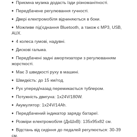
Приємна музика додасть їзди різноманітності.
Передбачене регулювання гучності.
Двері електромобіля відчиняються в боки.
Можливе під'єднання Bluetooth, а також є MP3, USB,
AUX.
4 колеса гумові, надувні.
Дискові гальма.
Передбачені задні амортизатори з регулюванням
жорсткості.
Має 3 швидкості руху в машині.
Швидкість: до 15 км/год.
Рух уперед/назад перемикається тублером.
Потужність двигуна: 1х24V/180W.
Акумулятор: 1х24V/14Ah.
Передбачений індикатор заряду батареї.
Розміри електромобіля (ДхШхВ): 135х95х82 см.
Відстань від сидіння до педалей регулюється: 30-39
см.