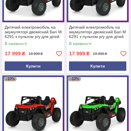
Дитячий електромобіль на
Дитячий електромобіль на
акумуляторі двомісний Багі M
акумуляторі двомісний Багі M
6291 з пультом р/у для дітей
6291 з пультом р/у для дітей
3-8 років Білий
3-8 років Чорний
В наявності
В наявності
17 999
17 999
₴
₴
19 999 ₴
19 999 ₴
Купити
Купити
–10%
–10%