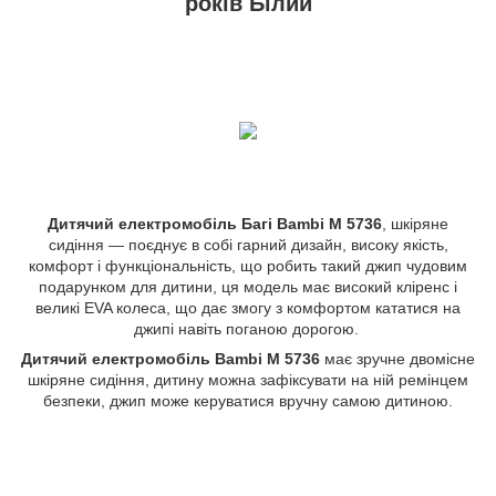
років Білий
Дитячий електромобіль Багі Bambi M 5736
, шкіряне
сидіння — поєднує в собі гарний дизайн, високу якість,
комфорт і функціональність, що робить такий джип чудовим
подарунком для дитини, ця модель має високий кліренс і
великі EVA колеса, що дає змогу з комфортом кататися на
джипі навіть поганою дорогою.
Дитячий електромобіль Bambi M 5736
має зручне двомісне
шкіряне сидіння, дитину можна зафіксувати на ній ремінцем
безпеки, джип може керуватися вручну самою дитиною.