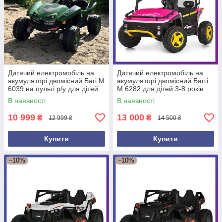
Дитячий електромобіль на
Дитячий електромобіль на
акумуляторі двомісний Багі M
акумуляторі двомісний Баггі
6039 на пульті р/у для дітей
M 6282 для дітей 3-8 років
від 3 до 8 років Зелений
Рожевий
В наявності
В наявності
10 999
13 000
₴
₴
12 999 ₴
14 500 ₴
Купити
Купити
–10%
–10%