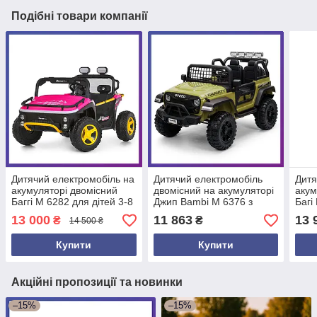
Подібні товари компанії
Дитячий електромобіль на
Дитячий електромобіль
Дитя
акумуляторі двомісний
двомісний на акумуляторі
акум
Баггі M 6282 для дітей 3-8
Джип Bambi M 6376 з
Багі
років Рожевий
пультом радіокерування
для 
13 000
11 863
13 
₴
₴
14 500 ₴
для дітей 3-8 років
Зел
Зелений
Купити
Купити
Акційні пропозиції та новинки
–15%
–15%