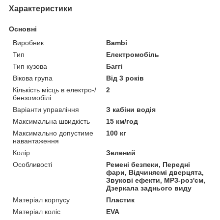
Характеристики
Основні
Виробник
Bambi
Тип
Електромобіль
Тип кузова
Баггі
Вікова група
Від 3 років
Кількість місць в електро-/
2
бензомобілі
Варіанти управління
З кабіни водія
Максимальна швидкість
15 км/год
Максимально допустиме
100 кг
навантаження
Колір
Зелений
Особливості
Ремені безпеки, Передні
фари, Відчиняємі дверцята,
Звукові ефекти, MP3-роз'єм,
Дзеркала заднього виду
Матеріал корпусу
Пластик
Матеріал коліс
EVA