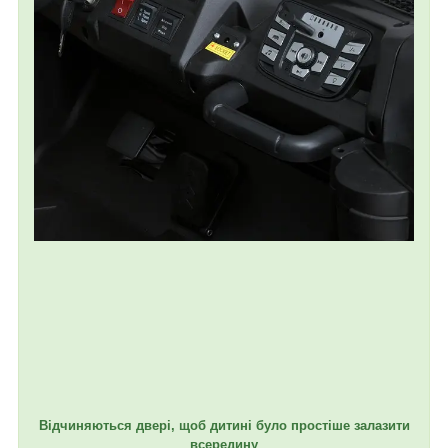
Відчиняються двері, щоб дитині було простіше залазити
всередину