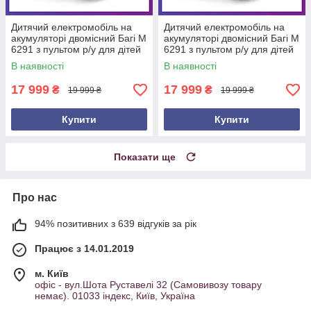
Дитячий електромобіль на
Дитячий електромобіль на
акумуляторі двомісний Багі M
акумуляторі двомісний Багі M
6291 з пультом р/у для дітей
6291 з пультом р/у для дітей
3-8 років Червоний
3-8 років Зелений
В наявності
В наявності
17 999
17 999
₴
₴
19 999 ₴
19 999 ₴
Купити
Купити
Показати ще
Про нас
94% позитивних з 639 відгуків за рік
Працює з 14.01.2019
м. Київ
офіс - вул.Шота Руставелі 32 (Самовивозу товару
немає). 01033 індекс, Київ, Україна