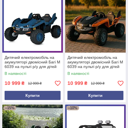
Дитячий електромобіль на
Дитячий електромобіль на
акумуляторі двомісний Багі M
акумуляторі двомісний Багі M
6039 на пульті р/у для дітей
6039 на пульті р/у для дітей
від 3 до 8 років Синій
від 3 до 8 років Жовтогарячий
В наявності
В наявності
10 999
10 999
₴
₴
12 999 ₴
12 999 ₴
Купити
Купити
–15%
–10%