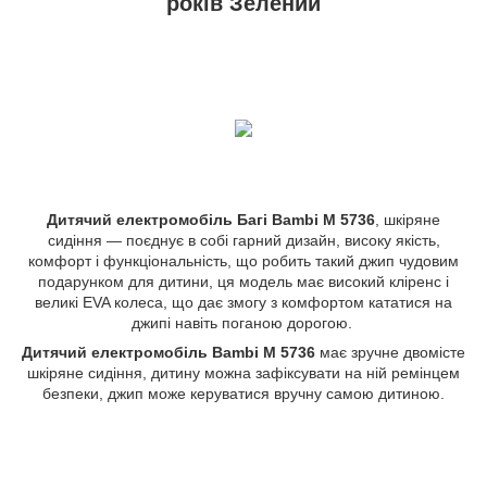
років Зелений
Дитячий електромобіль Багі Bambi M 5736
, шкіряне
сидіння — поєднує в собі гарний дизайн, високу якість,
комфорт і функціональність, що робить такий джип чудовим
подарунком для дитини, ця модель має високий кліренс і
великі EVA колеса, що дає змогу з комфортом кататися на
джипі навіть поганою дорогою.
Дитячий електромобіль Bambi M 5736
має зручне двомісте
шкіряне сидіння, дитину можна зафіксувати на ній ремінцем
безпеки, джип може керуватися вручну самою дитиною.