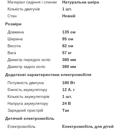
Матеріал сидіння і спинки
Натуральна шкіра
Кількість двигунів
1 шт.
Стан
Новий
Розміри
Довжина
135 см
Ширина
95 см
Висота
82 см
Вага
57 кг
Діаметр передніх коліс
380 мм
Діаметр задніх коліс
380 мм
Додаткові характеристики електромобіля
Потужність двигуна
180 Вт
Ємність акумулятору
12 А. г
Кількість акумуляторів
1 шт.
Напруга акумулятору
24 В
Зарядний пристрій
Так
Дитячий електромобіль
Електромобіль
Електромобіль для дітей