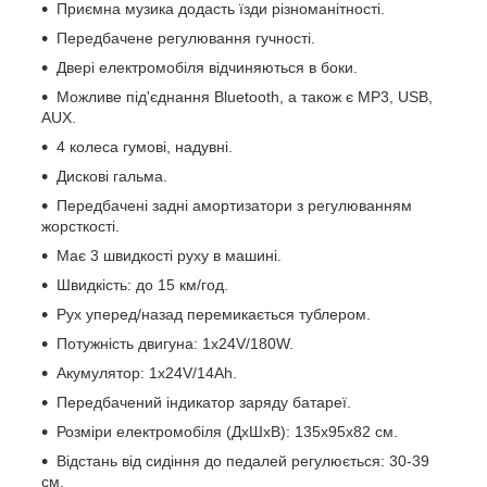
Приємна музика додасть їзди різноманітності.
Передбачене регулювання гучності.
Двері електромобіля відчиняються в боки.
Можливе під'єднання Bluetooth, а також є MP3, USB,
AUX.
4 колеса гумові, надувні.
Дискові гальма.
Передбачені задні амортизатори з регулюванням
жорсткості.
Має 3 швидкості руху в машині.
Швидкість: до 15 км/год.
Рух уперед/назад перемикається тублером.
Потужність двигуна: 1х24V/180W.
Акумулятор: 1х24V/14Ah.
Передбачений індикатор заряду батареї.
Розміри електромобіля (ДхШхВ): 135х95х82 см.
Відстань від сидіння до педалей регулюється: 30-39
см.