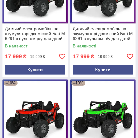
Дитячий електромобіль на
Дитячий електромобіль на
акумуляторі двомісний Багі M
акумуляторі двомісний Багі M
6291 з пультом р/у для дітей
6291 з пультом р/у для дітей
3-8 років Білий
3-8 років Чорний
В наявності
В наявності
17 999
17 999
₴
₴
19 999 ₴
19 999 ₴
Купити
Купити
–10%
–10%