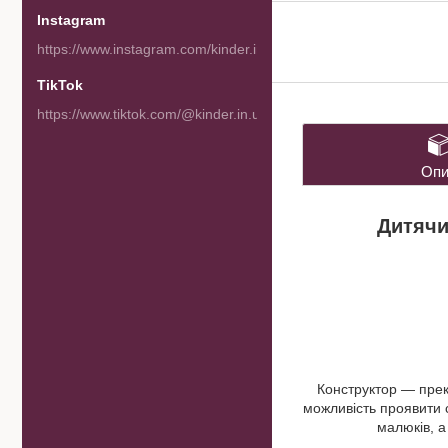
Instagram
https://www.instagram.com/kinder.in.ua/
TikTok
https://www.tiktok.com/@kinder.in.ua
Опи
Дитячи
Конструктор — прекр
можливість проявити с
малюків, а