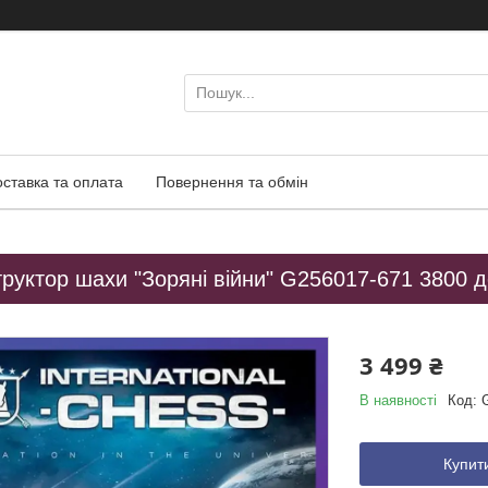
оставка та оплата
Повернення та обмін
труктор шахи "Зоряні війни" G256017-671 3800 
3 499 ₴
В наявності
Код:
Купит