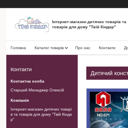
Інтернет-магазин дитячих товарів та
товарів для дому "Твій Кіндер"
Головна
Каталог товарів
Про нас
Контакти
Д
Контакти
Дитячий конс
Старший Менеджер Олексій
Інтернет-магазин дитячих товарі
в та товарів для дому "Твій Кінде
р"