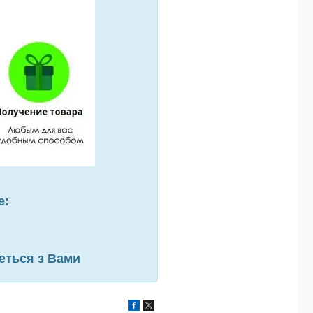
е:
еться з Вами