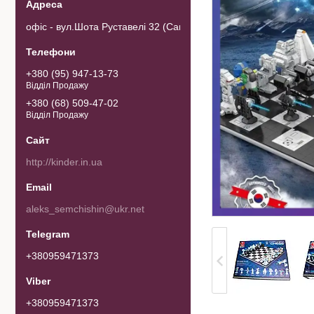
офіс - вул.Шота Руставелі 32 (Самовивозу товару немає). 0103
+380 (95) 947-13-73
Відділ Продажу
+380 (68) 509-47-02
Відділ Продажу
http://kinder.in.ua
aleks_semchishin@ukr.net
+380959471373
+380959471373