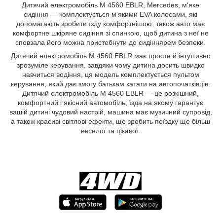
Дитячий електромобіль M 4560 EBLR, Mercedes, м'яке
сидіння — комплектується м'якими EVA колесами, які
допомагають зробити їзду комфортнішою, також авто має
комфортне шкіряне сидіння зі спинкою, щоб дитина з неї не
сповзала його можна пристебнути до сидіннярем безпеки.
Дитячий електромобіль M 4560 EBLR має просте й інтуїтивно
зрозуміле керування, завдяки чому дитина досить швидко
навчиться водіння, ця модель комплектується пультом
керування, який дає змогу батькам катати на автопочатківців.
Дитячий електромобіль M 4560 EBLR — це розкішний,
комфортний і якісний автомобіль, їзда на якому гарантує
вашій дитині чудовий настрій, машина має музичний супровід,
а також красиві світлові ефекти, що зробить поїздку ще більш
веселої та цікавої.