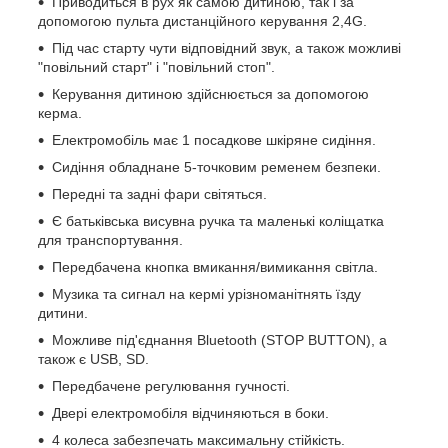
Приводиться в рух як самою дитиною, так і за
допомогою пульта дистанційного керування 2,4G.
Під час старту чути відповідний звук, а також можливі
"повільний старт" і "повільний стоп".
Керування дитиною здійснюється за допомогою
керма.
Електромобіль має 1 посадкове шкіряне сидіння.
Сидіння обладнане 5-точковим ременем безпеки.
Передні та задні фари світяться.
Є батьківська висувна ручка та маленькі коліщатка
для транспортування.
Передбачена кнопка вмикання/вимикання світла.
Музика та сигнал на кермі урізноманітнять їзду
дитини.
Можливе під'єднання Bluetooth (STOP BUTTON), а
також є USB, SD.
Передбачене регулювання гучності.
Двері електромобіля відчиняються в боки.
4 колеса забезпечать максимальну стійкість.