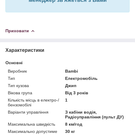
менеджер зв'яжеться з Вами
Приховати
Характеристики
Основні
Виробник
Bambi
Тип
Електромобіль
Тип кузова
Джип
Вікова група
Від 3 років
Кількість місць в електро-/
1
бензомобілі
Варіанти управління
З кабіни водія,
Радіоуправління (пульт ДУ)
Максимальна швидкість
8 км/год
Максимально допустиме
30 кг