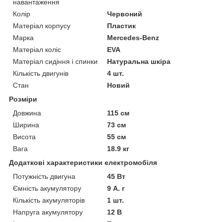
навантаження
Колір
Червоний
Матеріал корпусу
Пластик
Марка
Mercedes-Benz
Матеріал коліс
EVA
Матеріал сидіння і спинки
Натуральна шкіра
Кількість двигунів
4 шт.
Стан
Новий
Розміри
Довжина
115 см
Ширина
73 см
Висота
55 см
Вага
18.9 кг
Додаткові характеристики електромобіля
Потужність двигуна
45 Вт
Ємність акумулятору
9 А. г
Кількість акумуляторів
1 шт.
Напруга акумулятору
12 В