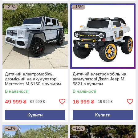
–21%
–15%
Дитячий електромобіль
Дитячий електромобіль на
двомісний на акумуляторі
акумуляторі Джип Jeep M
Mercedes M 6150 з пультом
5821 з пультом
р/у для дітей 3-8 років Білий
радіокерування для дітей 3-8
В наявності
В наявності
років Білий
49 999
16 999
₴
₴
62 999 ₴
19 999 ₴
Купити
Купити
–13%
–12%