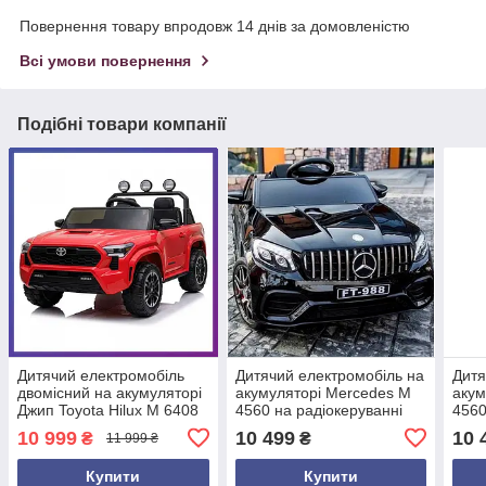
Повернення товару впродовж 14 днів за домовленістю
Всі умови повернення
Подібні товари компанії
Дитячий електромобіль
Дитячий електромобіль на
Дитя
двомісний на акумуляторі
акумуляторі Mercedes M
акум
Джип Toyota Hilux M 6408
4560 на радіокеруванні
4560
з пультом радіокерування
для дітей 3-8 років
для 
10 999
10 499
10 
₴
₴
11 999 ₴
для дітей 3-8 років
автопофарбування
авто
Червоний
чорний
Купити
Купити