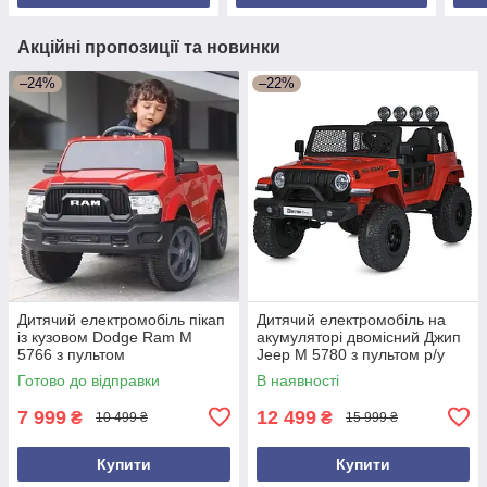
Акційні пропозиції та новинки
–24%
–22%
Дитячий електромобіль пікап
Дитячий електромобіль на
із кузовом Dodge Ram M
акумуляторі двомісний Джип
5766 з пультом
Jeep M 5780 з пультом р/у
радіокерування для дітей 3-8
для дітей 3-8 років Червоний
Готово до відправки
В наявності
років Червоний
7 999
12 499
₴
₴
10 499 ₴
15 999 ₴
Купити
Купити