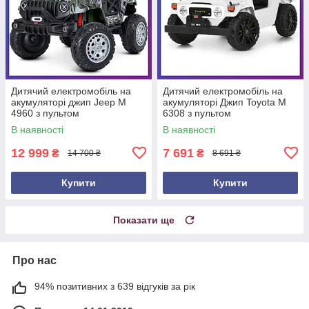
Дитячий електромобіль на
Дитячий електромобіль на
акумуляторі джип Jeep M
акумуляторі Джип Toyota M
4960 з пультом
6308 з пультом
радіокерування для дітей 3-8
радіокерування для дітей 3-8
В наявності
В наявності
років камуфляж
років Білий
12 999
7 691
₴
₴
14 700 ₴
8 691 ₴
Купити
Купити
Показати ще
Про нас
94% позитивних з 639 відгуків за рік