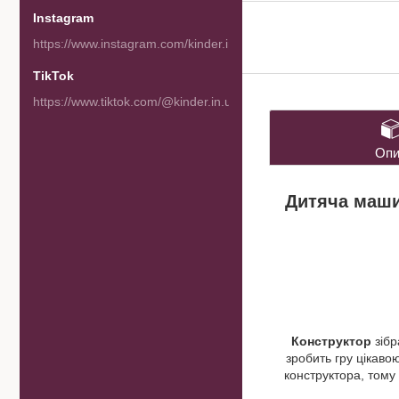
Instagram
https://www.instagram.com/kinder.in.ua/
TikTok
https://www.tiktok.com/@kinder.in.ua
Опи
Дитяча маши
Конструктор
зібр
зробить гру цікаво
конструктора, тому