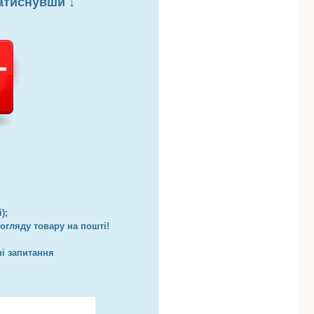
атиснувши ↓
);
гляду товару на пошті!
і запитання