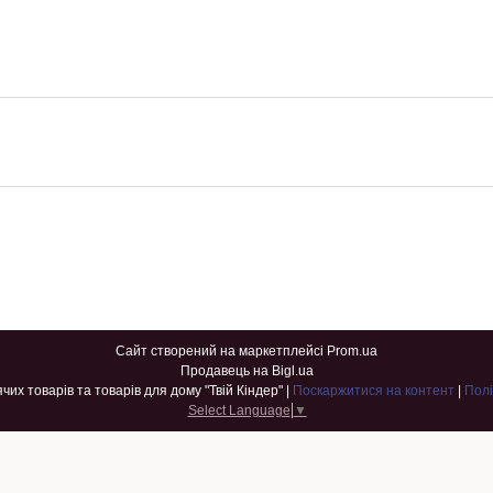
Сайт створений на маркетплейсі
Prom.ua
Продавець на Bigl.ua
Інтернет-магазин дитячих товарів та товарів для дому "Твій Кіндер" |
Поскаржитися на контент
|
Полі
Select Language
▼