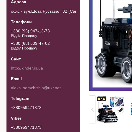
офіс - вул.Шота Руставелі 32 (Самовивозу товару немає). 0103
+380 (95) 947-13-73
Відділ Продажу
+380 (68) 509-47-02
Відділ Продажу
http://kinder.in.ua
aleks_semchishin@ukr.net
+380959471373
+380959471373