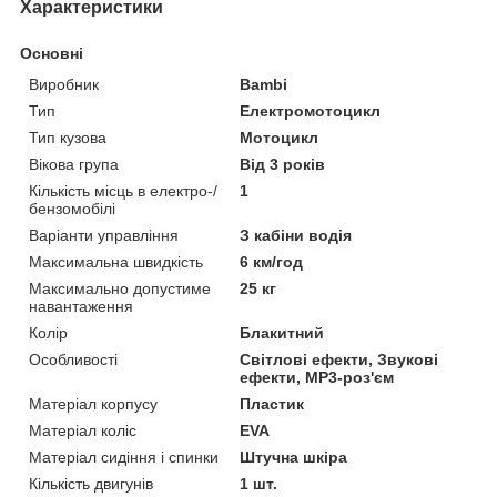
Характеристики
Основні
Виробник
Bambi
Тип
Електромотоцикл
Тип кузова
Мотоцикл
Вікова група
Від 3 років
Кількість місць в електро-/
1
бензомобілі
Варіанти управління
З кабіни водія
Максимальна швидкість
6 км/год
Максимально допустиме
25 кг
навантаження
Колір
Блакитний
Особливості
Світлові ефекти, Звукові
ефекти, MP3-роз'єм
Матеріал корпусу
Пластик
Матеріал коліс
EVA
Матеріал сидіння і спинки
Штучна шкіра
Кількість двигунів
1 шт.