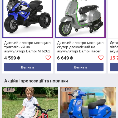
Дитячий електро мотоцикл
Дитячий електро мотоцикл
Дитя
триколісний на
скутер двоколісний на
пітб
акумуляторі Bambi M 6262
акумуляторі Bambi Racer
акум
для дітей 3-8 років Синій
M 6288 для дітей 3-8 років
для 
4 599
6 649
15 
₴
₴
Сірий з зеленим
Купити
Купити
Акційні пропозиції та новинки
–15%
–12%