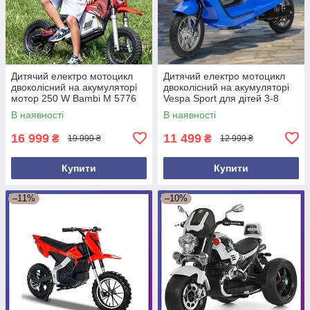
Дитячий електро мотоцикл
Дитячий електро мотоцикл
двоколісний на акумуляторі
двоколісний на акумуляторі
мотор 250 W Bambi M 5776
Vespa Sport для дітей 3-8
для дітей від 6 років
років Синій
В наявності
В наявності
Червоний
16 999
11 499
₴
₴
19 999 ₴
12 999 ₴
Купити
Купити
–11%
–10%