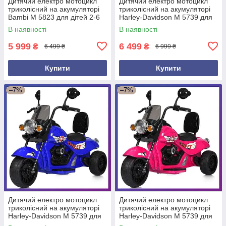
Дитячий електро мотоцикл
Дитячий електро мотоцикл
триколісний на акумуляторі
триколісний на акумуляторі
Bambi M 5823 для дітей 2-6
Harley-Davidson M 5739 для
років Зелений
дітей 3-8 років Червоний
В наявності
В наявності
5 999
6 499
₴
₴
6 499 ₴
6 999 ₴
Купити
Купити
–7%
–7%
Дитячий електро мотоцикл
Дитячий електро мотоцикл
триколісний на акумуляторі
триколісний на акумуляторі
Harley-Davidson M 5739 для
Harley-Davidson M 5739 для
дітей 3-8 років Синій
дітей 3-8 років Рожевий