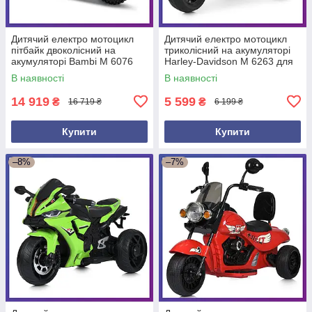
Дитячий електро мотоцикл
Дитячий електро мотоцикл
пітбайк двоколісний на
триколісний на акумуляторі
акумуляторі Bambi M 6076
Harley-Davidson M 6263 для
для дітей 3-8 років Червоний
дітей 3-8 років Білий
В наявності
В наявності
14 919
5 599
₴
₴
16 719 ₴
6 199 ₴
Купити
Купити
–8%
–7%