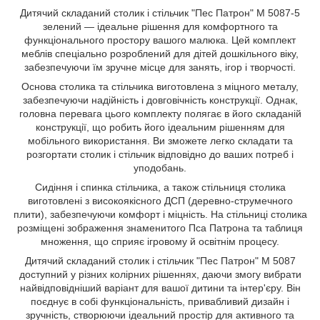
Дитячий складаний столик і стільчик "Пес Патрон" M 5087-5
зелений — ідеальне рішення для комфортного та
функціонального простору вашого малюка. Цей комплект
меблів спеціально розроблений для дітей дошкільного віку,
забезпечуючи їм зручне місце для занять, ігор і творчості.
Основа столика та стільчика виготовлена з міцного металу,
забезпечуючи надійність і довговічність конструкції. Однак,
головна перевага цього комплекту полягає в його складаній
конструкції, що робить його ідеальним рішенням для
мобільного використання. Ви зможете легко складати та
розгортати столик і стільчик відповідно до ваших потреб і
уподобань.
Сидіння і спинка стільчика, а також стільниця столика
виготовлені з високоякісного ДСП (деревно-струмечного
плити), забезпечуючи комфорт і міцність. На стільниці столика
розміщені зображення знаменитого Пса Патрона та таблиця
множення, що сприяє ігровому й освітнім процесу.
Дитячий складаний столик і стільчик "Пес Патрон" M 5087
доступний у різних колірних рішеннях, даючи змогу вибрати
найвідповідніший варіант для вашої дитини та інтер'єру. Він
поєднує в собі функціональність, привабливий дизайн і
зручність, створюючи ідеальний простір для активного та