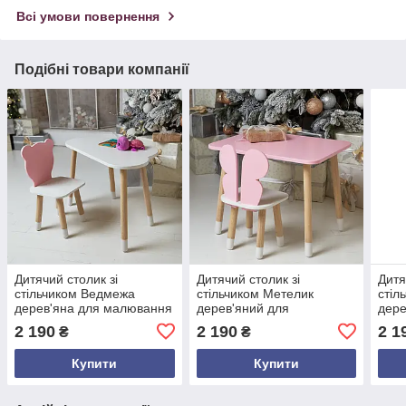
Всі умови повернення
Подібні товари компанії
Дитячий столик зі
Дитячий столик зі
Дитя
стільчиком Ведмежа
стільчиком Метелик
стіл
дерев'яна для малювання
дерев'яний для
дере
та навчання Рожевий
малювання та навчання
та н
2 190
2 190
2 1
₴
₴
Рожевий
рож
Купити
Купити