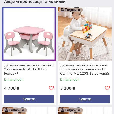
Акційні пропозиції та новинки
Подарунок
Дитячий пластиковий столик і
Дитячий столик зі стільчиком
2 стільчики NEW TABLE-8
з поличкою та кошиками El
Рожевий
Camino ME 1203-13 Бежевий
В наявності
В наявності
4 788
3 180
₴
₴
Купити
Купити
Подарунок
Подарунок