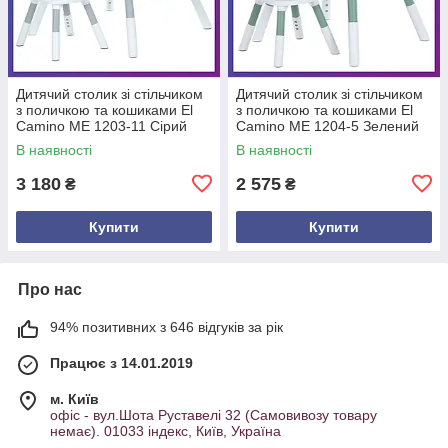
Дитячий столик зі стільчиком
Дитячий столик зі стільчиком
з поличкою та кошиками El
з поличкою та кошиками El
Camino ME 1203-11 Сірий
Camino ME 1204-5 Зелений
В наявності
В наявності
3 180
2 575
₴
₴
Купити
Купити
Про нас
94% позитивних з 646 відгуків за рік
Працює з 14.01.2019
м. Київ
офіс - вул.Шота Руставелі 32 (Самовивозу товару
немає). 01033 індекс, Київ, Україна