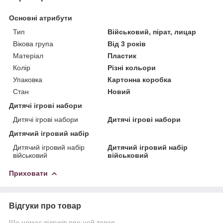
Основні атрибути
Тип
Військовий, пірат, лицар
Вікова група
Від 3 років
Матеріал
Пластик
Колір
Різні кольори
Упаковка
Картонна коробка
Стан
Новий
Дитячі ігрові набори
Дитячі ігрові набори
Дитячі ігрові набори
Дитячий ігровий набір
Дитячий ігровий набір
Дитячий ігровий набір
військовий
військовий
Приховати
Відгуки про товар
Ще немає відгуків про цей товар