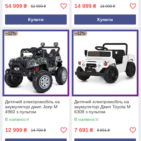
54 999
14 999
₴
₴
62 999 ₴
16 999 ₴
Купити
Купити
–12%
–12%
Дитячий електромобіль на
Дитячий електромобіль на
акумуляторі джип Jeep M
акумуляторі Джип Toyota M
4960 з пультом
6308 з пультом
радіокерування для дітей 3-8
радіокерування для дітей 3-8
В наявності
В наявності
років камуфляж
років Білий
12 999
7 691
₴
₴
14 700 ₴
8 691 ₴