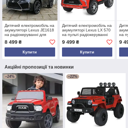
Дитячий електромобіль на
Дитячий електромобіль на
Дитя
акумуляторі Lexus JE1618
акумуляторі Lexus LX 570
акум
на радіокеруванні для
на пульті радіокеруванні
на п
дітей 3-8 років чорний
для дітей 3-8 років
для 
8 499
9 499
9 4
₴
₴
Червоний
Купити
Купити
Акційні пропозиції та новинки
–24%
–22%