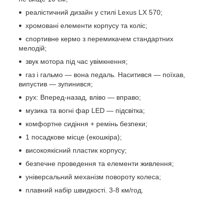
реалістичний дизайн у стилі Lexus LX 570;
хромовані елементи корпусу та коліс;
спортивне кермо з перемикачем стандартних
мелодій;
звук мотора під час увімкнення;
газ і гальмо — вона педаль. Наситився — поїхав,
випустив — зупинився;
рух: Вперед-назад, вліво — вправо;
музика та вогні фар LED — підсвітка;
комфортне сидіння + ремінь безпеки;
1 посадкове місце (екошкіра);
високоякісний пластик корпусу;
безпечне проведення та елементи живлення;
універсальний механізм повороту колеса;
плавний набір швидкості. 3-8 км/год.