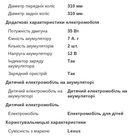
Діаметр передніх коліс
310 мм
Діаметр задніх коліс
310 мм
Додаткові характеристики електромобіля
Потужність двигуна
35 Вт
Ємність акумулятору
7 А. г
Кількість акумуляторів
2 шт.
Напруга акумулятору
12 В
Індикатор заряду
Так
акумулятора
Зарядний пристрій
Так
Дитячий електромобіль на акумуляторі
Дитячий електромобіль на
Дитячий електромобіль на
акумуляторі
акумуляторі
Дитячий електромобіль
Електромобіль
Електромобіль для дітей
Користувальницькі характеристики
Сумісність з маркою
Lexus