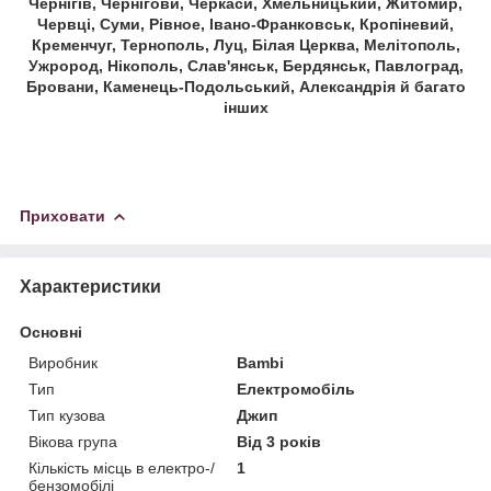
Чернігів, Чернігови, Черкаси, Хмельницький, Житомир,
Червці, Суми, Рівное, Івано-Франковськ, Кропіневий,
Кременчуг, Тернополь, Луц, Білая Церква, Мелітополь,
Ужрород, Нікополь, Слав'янськ, Бердянськ, Павлоград,
Бровани, Каменець-Подольський, Александрія й багато
інших
Приховати
Характеристики
Основні
Виробник
Bambi
Тип
Електромобіль
Тип кузова
Джип
Вікова група
Від 3 років
Кількість місць в електро-/
1
бензомобілі