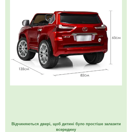
Відчиняються двері, щоб дитині було простіше залазити
всередину