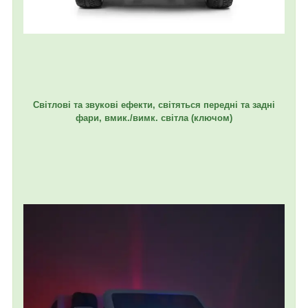
Світлові та звукові ефекти, світяться передні та задні
фари, вмик./вимк. світла (ключом)