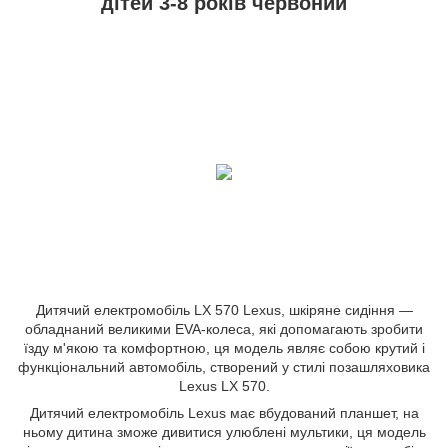
дітей 3-8 років червоний
Дитячий електромобіль LX 570 Lexus, шкіряне сидіння —
обладнаний великими EVA-колеса, які допомагають зробити
їзду м'якою та комфортною, ця модель являє собою крутий і
функціональний автомобіль, створений у стилі позашляховика
Lexus LX 570.
Дитячий електромобіль Lexus має вбудований планшет, на
ньому дитина зможе дивитися улюблені мультики, ця модель