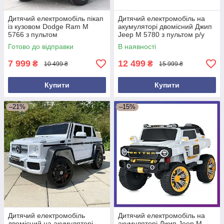
Дитячий електромобіль пікап
Дитячий електромобіль на
із кузовом Dodge Ram M
акумуляторі двомісний Джип
5766 з пультом
Jeep M 5780 з пультом р/у
радіокерування для дітей 3-8
для дітей 3-8 років Червоний
Готово до відправки
В наявності
років Червоний
7 999
12 499
₴
₴
10 499 ₴
15 999 ₴
Купити
Купити
–21%
–15%
Дитячий електромобіль
Дитячий електромобіль на
двомісний на акумуляторі
акумуляторі Джип Jeep M