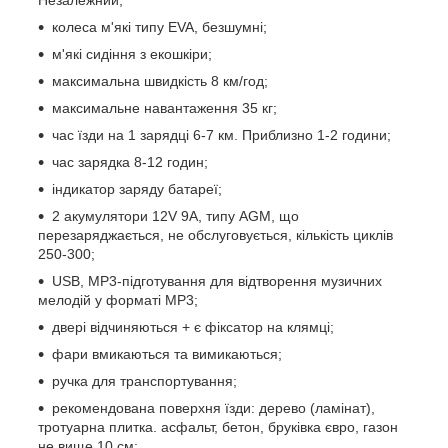
колеса м'які типу EVA, безшумні;
м'які сидіння з екошкіри;
максимальна швидкість 8 км/год;
максимальне навантаження 35 кг;
час їзди на 1 зарядці 6-7 км. Приблизно 1-2 години;
час зарядка 8-12 годин;
індикатор заряду батареї;
2 акумулятори 12V 9A, типу AGM, що
перезаряджається, не обслуговується, кількість циклів
250-300;
USB, MP3-підготування для відтворення музичних
мелодій у форматі MP3;
двері відчиняються + є фіксатор на клямці;
фари вмикаються та вимикаються;
ручка для транспортування;
рекомендована поверхня їзди: дерево (ламінат),
тротуарна плитка. асфальт, бетон, бруківка євро, газон
не вище 10 см;