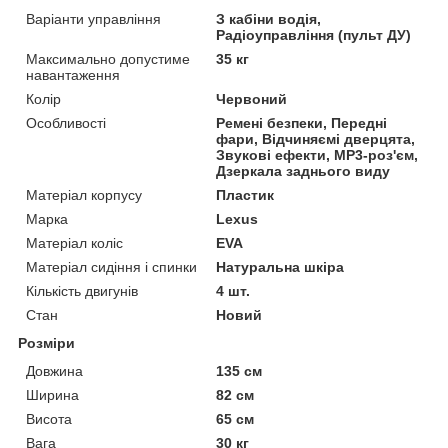
Варіанти управління
З кабіни водія,
Радіоуправління (пульт ДУ)
Максимально допустиме
35 кг
навантаження
Колір
Червоний
Особливості
Ремені безпеки, Передні
фари, Відчиняємі дверцята,
Звукові ефекти, MP3-роз'єм,
Дзеркала заднього виду
Матеріал корпусу
Пластик
Марка
Lexus
Матеріал коліс
EVA
Матеріал сидіння і спинки
Натуральна шкіра
Кількість двигунів
4 шт.
Стан
Новий
Розміри
Довжина
135 см
Ширина
82 см
Висота
65 см
Вага
30 кг