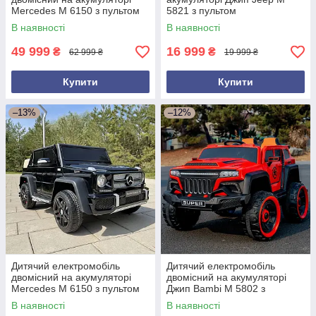
Mercedes M 6150 з пультом
5821 з пультом
р/у для дітей 3-8 років Білий
радіокерування для дітей 3-8
В наявності
В наявності
років Білий
49 999
16 999
₴
₴
62 999 ₴
19 999 ₴
Купити
Купити
–13%
–12%
Дитячий електромобіль
Дитячий електромобіль
двомісний на акумуляторі
двомісний на акумуляторі
Mercedes M 6150 з пультом
Джип Bambi M 5802 з
р/у для дітей 3-8 років
пультом р/у для дітей 3-8
В наявності
В наявності
Чорний
років Червоний