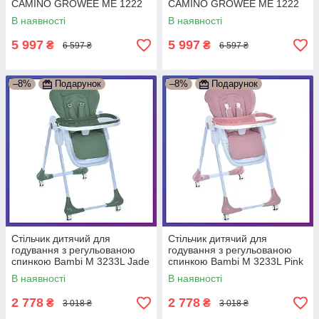
CAMINO GROWEE ME 1222
CAMINO GROWEE ME 1222
Sage Green Зелений
White Білий
В наявності
В наявності
5 997
5 997
₴
₴
6 597 ₴
6 597 ₴
–8%
Подарунок
–8%
Подарунок
Стільчик дитячий для
Стільчик дитячий для
годування з регульованою
годування з регульованою
спинкою Bambi M 3233L Jade
спинкою Bambi M 3233L Pink
Green Зелений
Рожевий
В наявності
В наявності
2 778
2 778
₴
₴
3 018 ₴
3 018 ₴