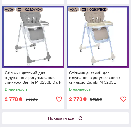
–8%
Подарунок
–8%
Подарунок
Стільчик дитячий для
Стільчик дитячий для
годування з регульованою
годування з регульованою
спинкою Bambi M 3233L Dark
спинкою Bambi M 3233L
Gray Темно-сірий
Taupe Beige Бежевий
В наявності
В наявності
2 778
2 778
₴
₴
3 018 ₴
3 018 ₴
Показати ще