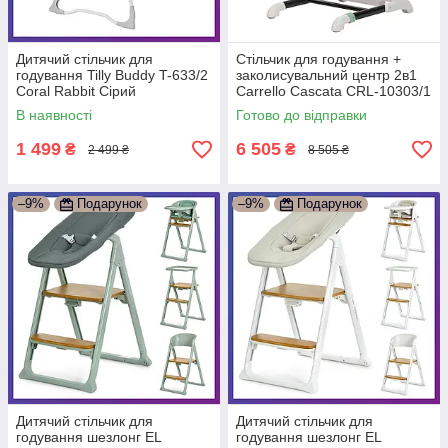
Дитячий стільчик для
Стільчик для годування +
годування Tilly Buddy T-633/2
заколисувальний центр 2в1
Coral Rabbit Сірий
Carrello Cascata CRL-10303/1
Tropical Green зелена
В наявності
Готово до відправки
гойдалка шезлонг
1 499
6 505
₴
₴
2 499 ₴
8 505 ₴
–9%
Подарунок
–9%
Подарунок
Дитячий стільчик для
Дитячий стільчик для
годування шезлонг EL
годування шезлонг EL