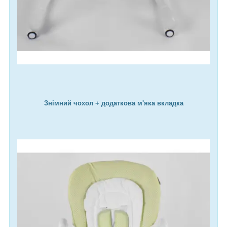
Знімний чохол + додаткова м'яка вкладка