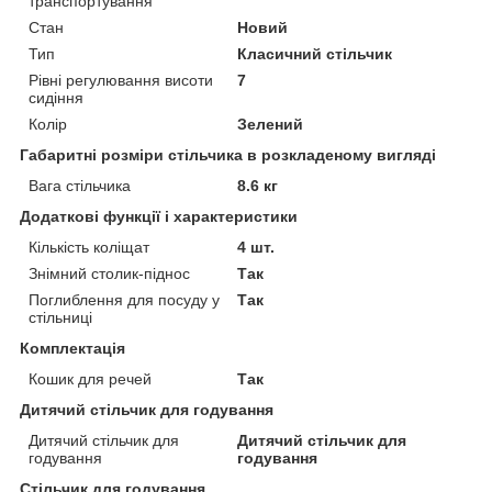
транспортування
Стан
Новий
Тип
Класичний стільчик
Рівні регулювання висоти
7
сидіння
Колір
Зелений
Габаритні розміри стільчика в розкладеному вигляді
Вага стільчика
8.6 кг
Додаткові функції і характеристики
Кількість коліщат
4 шт.
Знімний столик-піднос
Так
Поглиблення для посуду у
Так
стільниці
Комплектація
Кошик для речей
Так
Дитячий стільчик для годування
Дитячий стільчик для
Дитячий стільчик для
годування
годування
Стільчик для годування