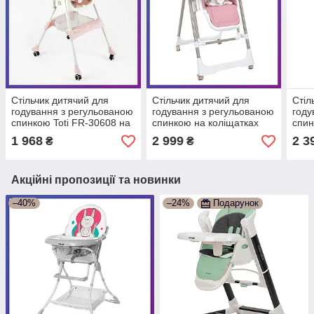
Стільчик дитячий для
Стільчик дитячий для
Стіл
годування з регульованою
годування з регульованою
году
спинкою Toti FR-30608 на
спинкою на коліщатках
спин
коліщатках знімний столик
Bambi M 5897 Pink
колі
1 968
2 999
2 3
₴
₴
Рожевий
Рожевий
Біли
Акційні пропозиції та новинки
–40%
–24%
Подарунок