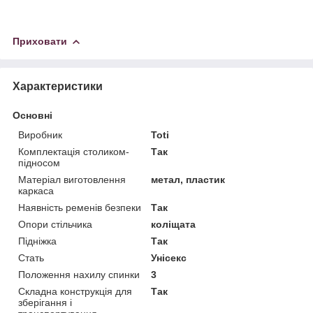
Приховати
Характеристики
Основні
Виробник
Toti
Комплектація столиком-
Так
підносом
Матеріал виготовлення
метал, пластик
каркаса
Наявність ременів безпеки
Так
Опори стільчика
коліщата
Підніжка
Так
Стать
Унісекс
Положення нахилу спинки
3
Складна конструкція для
Так
зберігання і