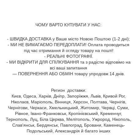
ЧОМУ ВАРТО КУПУВАТИ У НАС:
- ШВИДКА ДОСТАВКА у Ваше місто Новою Поштою (1-2 дні);
- МИ НЕ ВИМАГАЄМО ПЕРЕДОПЛАТИ! Оплата проводиться
під час отримання й огляду товару на пошті!
- РЕАЛЬНІ ФОТОГРАФІЇ.
- МИ ВІДКРИТИ ДЛЯ СПІЛКУВАННЯ та з радістю відповімо на
всі ваші запитання
— ПОВЕРНЕННЯ АБО ОБМІН товару упродовж 14 днів.
Регион доставки:
Києв, Одеса, Харків, Дніпр, Запоріжжя, Львів, Кривой Рог,
Ніколаєв, Маріополь, Вінниця, Херсон, Полтава, Чернігів,
Чернігови, Черкаси, Хмельницький, Житомир, Червці, Суми,
Рівное, Івано-Франковськ, Кропінієвський, Кременчуг,
Тернополь, Луц, Біла Церква, Мелітополь, Ужрород, Нікополь,
Слав'янськ, Бердянськ, Павлоград, Бровани, Каменець-
Подольський, Александрія й багато інших