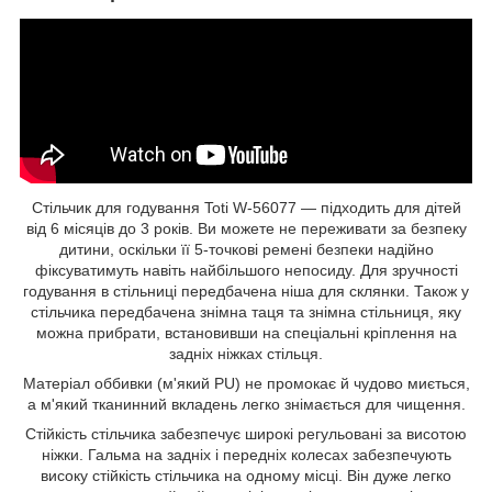
Стільчик для годування Toti W-56077 — підходить для дітей
від 6 місяців до 3 років. Ви можете не переживати за безпеку
дитини, оскільки її 5-точкові ремені безпеки надійно
фіксуватимуть навіть найбільшого непосиду. Для зручності
годування в стільниці передбачена ніша для склянки. Також у
стільчика передбачена знімна таця та знімна стільниця, яку
можна прибрати, встановивши на спеціальні кріплення на
задніх ніжках стільця.
Матеріал оббивки (м'який PU) не промокає й чудово миється,
а м'який тканинний вкладень легко знімається для чищення.
Стійкість стільчика забезпечує широкі регульовані за висотою
ніжки. Гальма на задніх і передніх колесах забезпечують
високу стійкість стільчика на одному місці. Він дуже легко