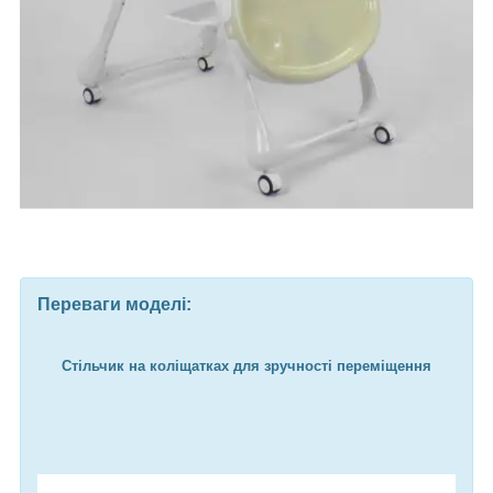
Переваги моделі:
Стільчик на коліщатках для зручності переміщення