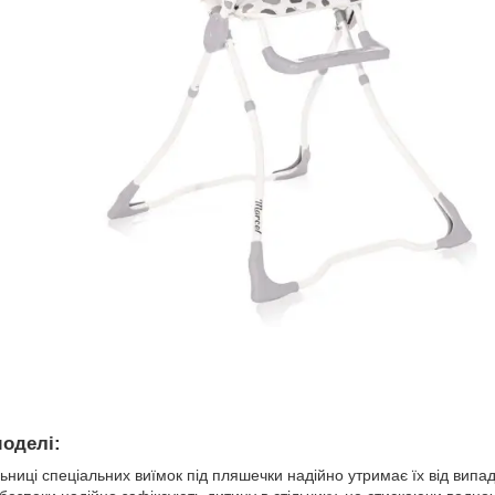
моделі:
льниці спеціальних виїмок під пляшечки надійно утримає їх від випа