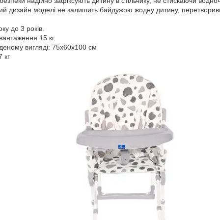
 безпеки надійно зафіксують дитину в стільчику, не стискаючи водноча
ий дизайн моделі не залишить байдужою жодну дитину, перетворивш
оку до 3 років.
антаження 15 кг.
аденому вигляді: 75x60x100 см
7 кг