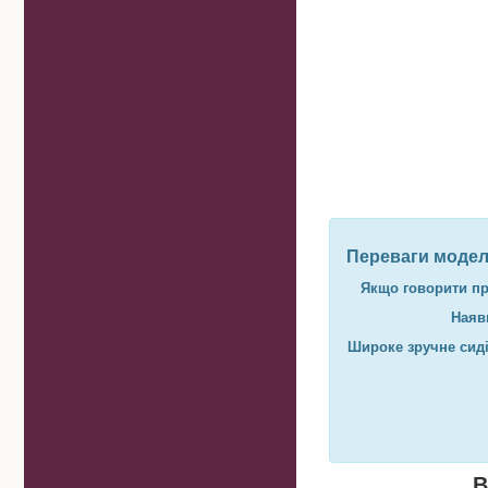
Переваги модел
Якщо говорити про
Наявн
Широке зручне сид
В