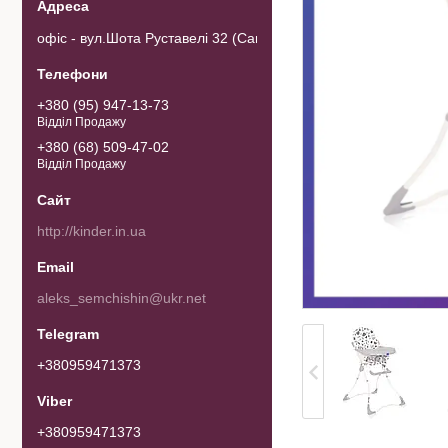
офіс - вул.Шота Руставелі 32 (Самовивозу товару немає). 0103
+380 (95) 947-13-73
Відділ Продажу
+380 (68) 509-47-02
Відділ Продажу
http://kinder.in.ua
aleks_semchishin@ukr.net
+380959471373
+380959471373