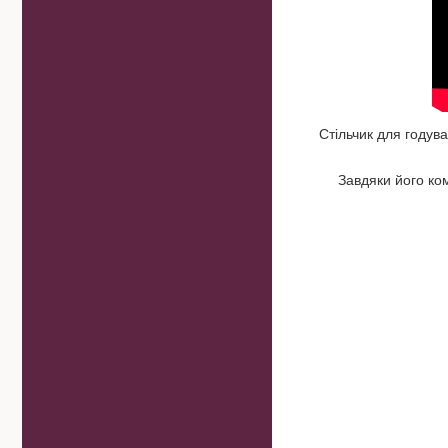
Стільчик для годув
Завдяки його ко