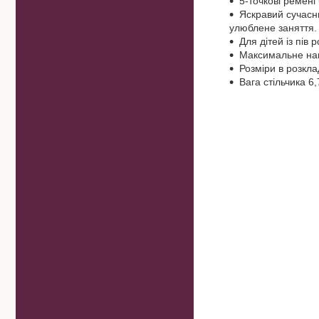
5-точкові ремені
Яскравий сучасн
улюблене заняття.
Для дітей із пів р
Максимальне нав
Розміри в розкл
Вага стільчика 6,