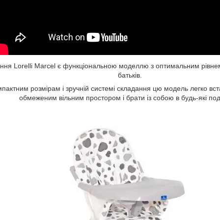
ання Lorelli Marcel є функціональною моделлю з оптимальним рівн
батьків.
мпактним розмірам і зручній системі складання цю модель легко вс
обмеженим вільним простором і брати із собою в будь-які под