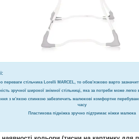
і:
 переваги стільчика Lorelli MARCEL, то обов'язково варто зазначити
ість зручної широкої знімної стільниці, яка за потреби може легко 
іння з м'якою спинкою забезпечить малюкові комфортне перебуван
часу
Пластикова підніжка зручно підтримає ніжки малюка
 наявності кольори (тисни на картинку для п