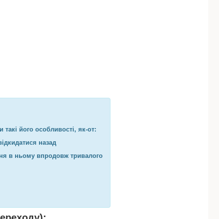
 такі його особливості, як-от:
відкидатися назад
ня в ньому впродовж тривалого
ереходу):