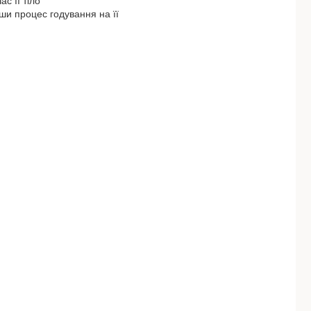
с її тіло
и процес годування на її