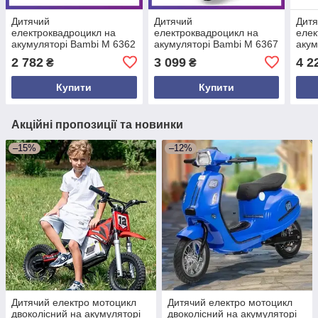
Дитячий
Дитячий
Дит
електроквадроцикл на
електроквадроцикл на
елек
акумуляторі Bambi M 6362
акумуляторі Bambi M 6367
акум
для дітей від 2 років Синій
з пультом радіокерування
раді
2 782
3 099
4 2
₴
₴
для дітей від 2 років
6181
Червоний з синім
Сині
Купити
Купити
Акційні пропозиції та новинки
–15%
–12%
Дитячий електро мотоцикл
Дитячий електро мотоцикл
двоколісний на акумуляторі
двоколісний на акумуляторі