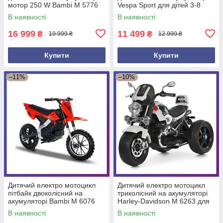
мотор 250 W Bambi M 5776
Vespa Sport для дітей 3-8
для дітей від 6 років
років Синій
В наявності
В наявності
Червоний
16 999
11 499
₴
₴
19 999 ₴
12 999 ₴
Купити
Купити
–11%
–10%
Дитячий електро мотоцикл
Дитячий електро мотоцикл
пітбайк двоколісний на
триколісний на акумуляторі
акумуляторі Bambi M 6076
Harley-Davidson M 6263 для
для дітей 3-8 років Червоний
дітей 3-8 років Білий
В наявності
В наявності