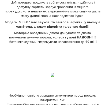
Цей мотоцикл поєднує в собі високу якість, надійність і
доступну вартість, корпус зроблений із міцного
протиударного пластику,
а ергономічне м'яке сидіння дасть
змогу дитині сповна насолодитися їздою.
Модель M 3687
має звукові та світлові ефекти, у ньому є
магнітола, а також підсвітка та світло фар!!!
Мотоцикл обладнаний двома двигунами та двома
потужними акумуляторами,
колеса гумові НАДОВНІ!!!
Мотоцикл здатний витримувати навантаження до
60 кг!!!
Необхідно повністю зарядити акумулятор перед першим
використанням!
Електромобіль постачається в частково розібраному стані в