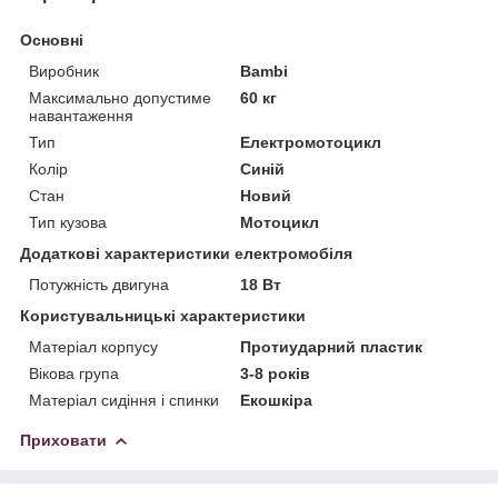
Основні
Виробник
Bambi
Максимально допустиме
60 кг
навантаження
Тип
Електромотоцикл
Колір
Синій
Стан
Новий
Тип кузова
Мотоцикл
Додаткові характеристики електромобіля
Потужність двигуна
18 Вт
Користувальницькі характеристики
Матеріал корпусу
Протиударний пластик
Вікова група
3-8 років
Матеріал сидіння і спинки
Екошкіра
Приховати