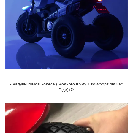
- надувні гумові колеса ( жодного шуму + комфорт під час
їзди)↓Ω