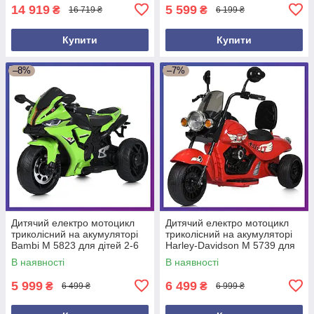
14 919
5 599
₴
₴
16 719 ₴
6 199 ₴
Купити
Купити
–8%
–7%
Дитячий електро мотоцикл
Дитячий електро мотоцикл
триколісний на акумуляторі
триколісний на акумуляторі
Bambi M 5823 для дітей 2-6
Harley-Davidson M 5739 для
років Зелений
дітей 3-8 років Червоний
В наявності
В наявності
5 999
6 499
₴
₴
6 499 ₴
6 999 ₴