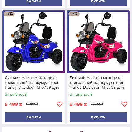
Купити
Купити
–7%
–7%
Дитячий електро мотоцикл
Дитячий електро мотоцикл
триколісний на акумуляторі
триколісний на акумуляторі
Harley-Davidson M 5739 для
Harley-Davidson M 5739 для
дітей 3-8 років Синій
дітей 3-8 років Рожевий
В наявності
В наявності
6 499
6 499
₴
₴
6 999 ₴
6 999 ₴
Купити
Купити