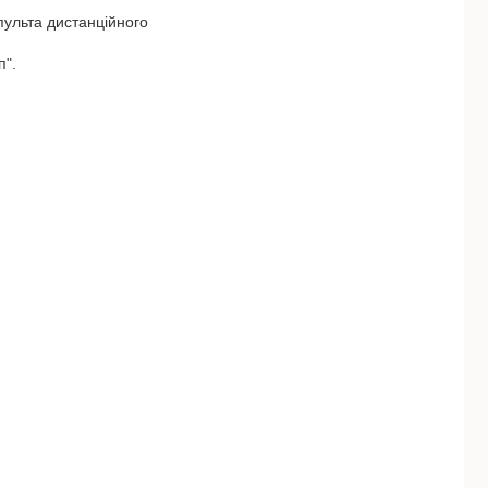
пульта дистанційного
п".