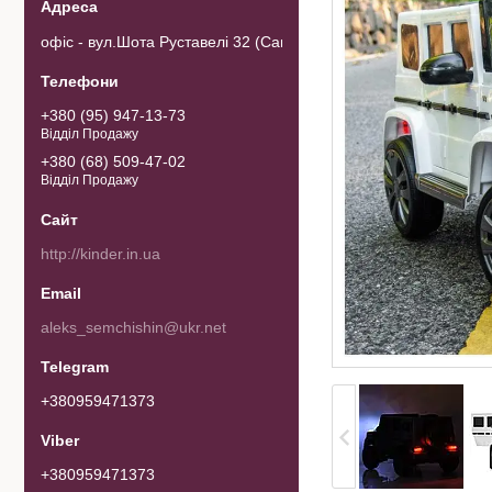
офіс - вул.Шота Руставелі 32 (Самовивозу товару немає). 0103
+380 (95) 947-13-73
Відділ Продажу
+380 (68) 509-47-02
Відділ Продажу
http://kinder.in.ua
aleks_semchishin@ukr.net
+380959471373
+380959471373