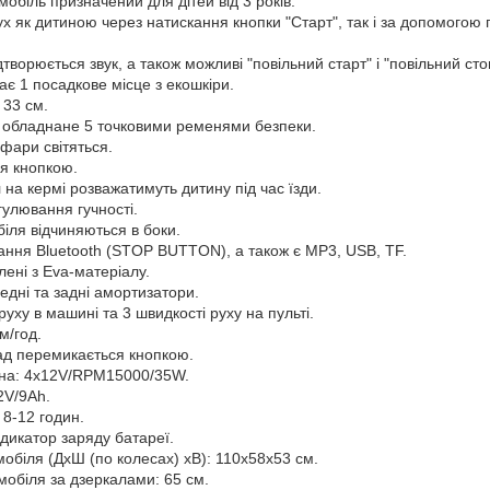
обіль призначений для дітей від 3 років.
х як дитиною через натискання кнопки "Старт", так і за допомогою 
дтворюється звук, а також можливі "повільний старт" і "повільний сто
є 1 посадкове місце з екошкіри.
 33 см.
 обладнане 5 точковими ременями безпеки.
 фари світяться.
ся кнопкою.
 на кермі розважатимуть дитину під час їзди.
улювання гучності.
іля відчиняються в боки.
ання Bluetooth (STOP BUTTON), а також є MP3, USB, TF.
лені з Eva-матеріалу.
дні та задні амортизатори.
руху в машині та 3 швидкості руху на пульті.
м/год.
зад перемикається кнопкою.
уна: 4х12V/RPM15000/35W.
2V/9Ah.
8-12 годин.
дикатор заряду батареї.
обіля (ДхШ (по колесах) хВ): 110х58х53 см.
обіля за дзеркалами: 65 см.