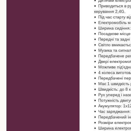
Дитячий електром
Приводиться в ру
керування 2,4G.
Під час старту ві
Електромобіль ма
Ширина сидіння:
Посадкове місце
Передні та задні
Світло вмикаєть
Музика та сигнал
Передбачене рег
Двері електромоб
Можливе під'єдн
4 колеса виготов
Передбачені пере
Має 1 швидкість 
Швидкість: до 8 к
Рух уперед і на
Потужність двиг
Акумулятор: 1х1
Час заряджання: 
Передбачений ін
Розміри електром
Ширина електром