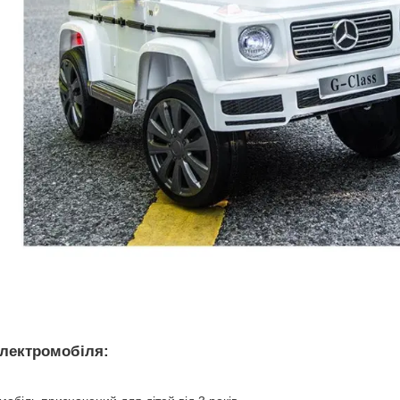
електромобіля
: