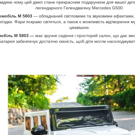
завдяки чому цей джип стане прекрасним подарунком для вашої дити
легендарного Гелендвагену Mercedes G500.
омобіль M 5803
— обладнаний світловими та звуковими ефектами, я
поїздки. Фари яскраво світяться, а також є можливість відтворення 
цікавішою.
мобіль M 5803 —
має зручне сидіння і просторий салон, що дає змо
Батарея забезпечує достатню ємність, щоб діти могли насолоджуват