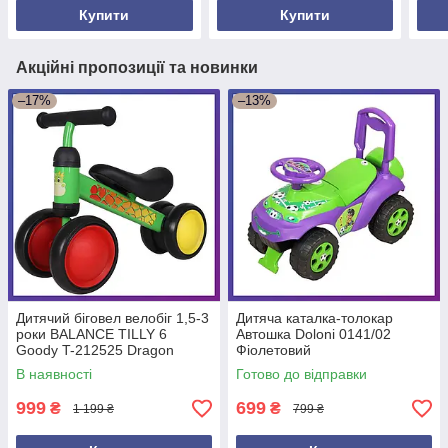
Купити
Купити
Акційні пропозиції та новинки
–17%
–13%
Дитячий біговел велобіг 1,5-3
Дитяча каталка-толокар
роки BALANCE TILLY 6
Автошка Doloni 0141/02
Goody T-212525 Dragon
Фіолетовий
В наявності
Готово до відправки
999
699
₴
₴
1 199 ₴
799 ₴