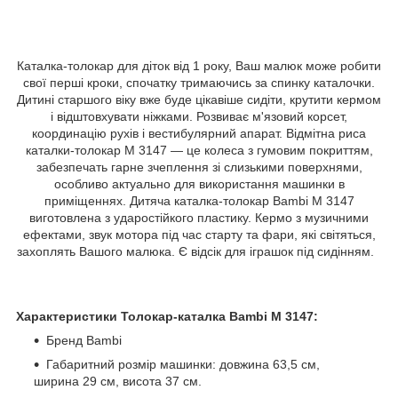
Каталка-толокар для діток від 1 року, Ваш малюк може робити
свої перші кроки, спочатку тримаючись за спинку каталочки.
Дитині старшого віку вже буде цікавіше сидіти, крутити кермом
і відштовхувати ніжками. Розвиває м'язовий корсет,
координацію рухів і вестибулярний апарат. Відмітна риса
каталки-толокар М 3147 — це колеса з гумовим покриттям,
забезпечать гарне зчеплення зі слизькими поверхнями,
особливо актуально для використання машинки в
приміщеннях. Дитяча каталка-толокар Bambi M 3147
виготовлена з ударостійкого пластику. Кермо з музичними
ефектами, звук мотора під час старту та фари, які світяться,
захоплять Вашого малюка. Є відсік для іграшок під сидінням.
Характеристики Толокар-каталка Bambi M 3147:
Бренд Bambi
Габаритний розмір машинки: довжина 63,5 см,
ширина 29 см, висота 37 см.