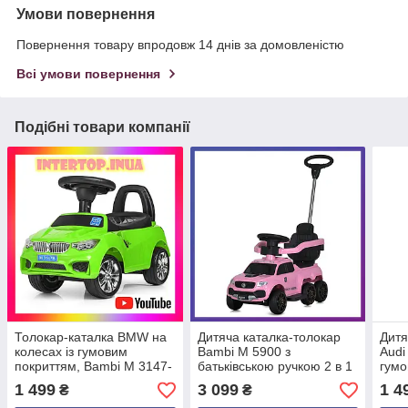
Умови повернення
Повернення товару впродовж 14 днів за домовленістю
Всі умови повернення
Подібні товари компанії
Толокар-каталка BMW на
Дитяча каталка-толокар
Дитя
колесах із гумовим
Bambi M 5900 з
Audi
покриттям, Bambi M 3147-
батьківською ручкою 2 в 1
гумо
B зелений
Рожевий
M 31
1 499
3 099
1 4
₴
₴