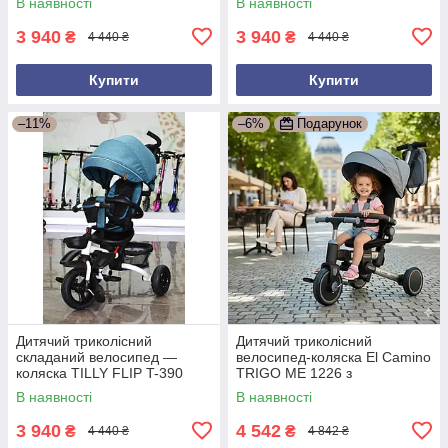
В наявності
В наявності
ручкою
3 940
3 940
₴
₴
4 440 ₴
4 440 ₴
Купити
Купити
–11%
–6%
Подарунок
Дитячий триколісний
Дитячий триколісний
складаний велосипед —
велосипед-коляска El Camino
коляска TILLY FLIP T-390
TRIGO ME 1226 з
зелений з батьківською
батьківською ручкою Cірий
В наявності
В наявності
ручкою
3 940
4 542
₴
₴
4 440 ₴
4 842 ₴