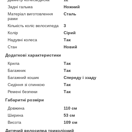
Задні гальма
Ножний
Матеріал виготовлення
Сталь
рами
Кількість коліс велосипеда
3
Колір
Сірий
Надувні колеса
Так
Стан
Новий
Додаткові характеристики
Крила
Так
Багажник
Так
Багажний кошик
Спереду і ззаду
Сидіння зі спинкою
Так
Ремені безпеки
Так
Габаритні розміри
Довжина
110 см
Ширина
53 см
Висота
109 см
Дитячий велосипед триколісний