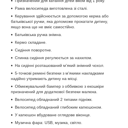
Призначений для катання дітей віком від 1 року.
Рама велосипеда виготовлена зі сталі.
Керування здійснюється за допомогою керма або
батьківської ручки, яка допоможе прокатати дитину,
якщо вона ще не вміє самостійно.
Батьківська ручка знімна.
Кермо складане.
Сидіння поворотне.
Спинка сидіння регулюється за нахилом.
На сидінні розташований м'який знімний чохол.
5-точкові ремені безпеки з м'якими накладками
надійно утримають дитину на місці.
Обмежувальний бампер з оббивкою з екошкіри
призначений для додаткової безпеки малюка.
Велосипед обладнаний 2 типами підніжк.
Велосипед обладнаний глибоким капюшоном.
У капюшон вбудоване оглядове віконце.
Музична фара: USB, музика, світло.