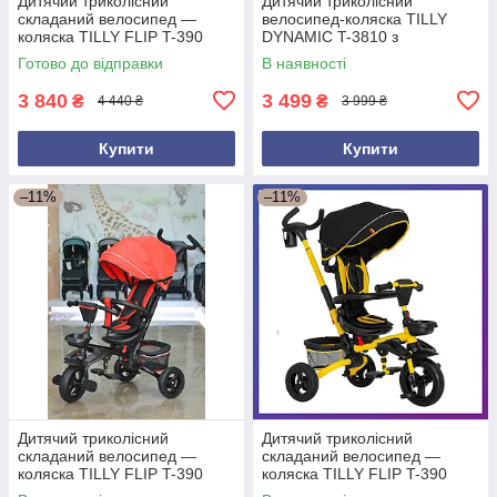
Дитячий триколісний
Дитячий триколісний
складаний велосипед —
велосипед-коляска TILLY
коляска TILLY FLIP T-390
DYNAMIC T-3810 з
сірий з батьківською ручкою
батьківською ручкою Чорний
Готово до відправки
В наявності
3 840
3 499
₴
₴
4 440 ₴
3 999 ₴
Купити
Купити
–11%
–11%
Дитячий триколісний
Дитячий триколісний
складаний велосипед —
складаний велосипед —
коляска TILLY FLIP T-390
коляска TILLY FLIP T-390
червоний з батьківською
жовтий з батьківською ручкою