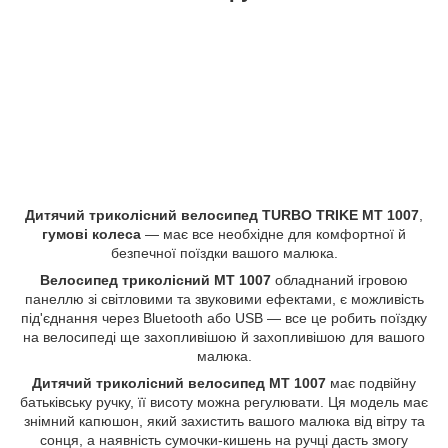
Дитячий триколісний велосипед TURBO TRIKE MT 1007
,
гумові колеса
— має все необхідне для комфортної й
безпечної поїздки вашого малюка.
Велосипед триколісний MT 1007
обладнаний ігровою
панеллю зі світловими та звуковими ефектами, є можливість
під'єднання через Bluetooth або USB — все це робить поїздку
на велосипеді ще захопливішою й захопливішою для вашого
малюка.
Дитячий триколісний велосипед MT 1007
має подвійну
батьківську ручку, її висоту можна регулювати. Ця модель має
знімний капюшон, який захистить вашого малюка від вітру та
сонця, а наявність сумочки-кишень на ручці дасть змогу