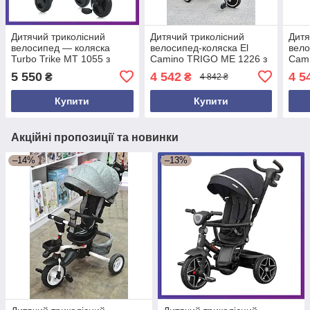
Дитячий триколісний
Дитячий триколісний
Дитя
велосипед — коляска
велосипед-коляска El
вело
Turbo Trike MT 1055 з
Camino TRIGO ME 1226 з
Cami
батьківською ручкою
батьківською ручкою
бать
5 550
4 542
4 5
₴
₴
4 842 ₴
Чорний
Бежевий
Купити
Купити
Акційні пропозиції та новинки
–14%
–13%