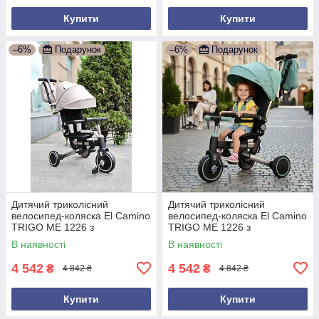
Купити
Купити
–6%
Подарунок
–6%
Подарунок
Дитячий триколісний
Дитячий триколісний
велосипед-коляска El Camino
велосипед-коляска El Camino
TRIGO ME 1226 з
TRIGO ME 1226 з
батьківською ручкою Бежевий
батьківською ручкою Зелений
В наявності
В наявності
4 542
4 542
₴
₴
4 842 ₴
4 842 ₴
Купити
Купити