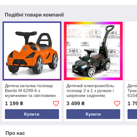
Подібні товари компанії
Дитяча каталка-толокар
Дитячий електромобіль-
Дитя
Bambi M 6299-6 з
толокар 2 в 1 з ручкою і
Трак
музичними та світловими
шкіряним сидінням,
6154
ефектами Помаранчевий
Lamborgini M 3591L
ефе
1 199
3 499
1 7
₴
₴
чорний
Купити
Купити
Про нас