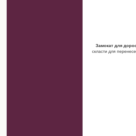
З
амокат для доро
скласти для перенесе