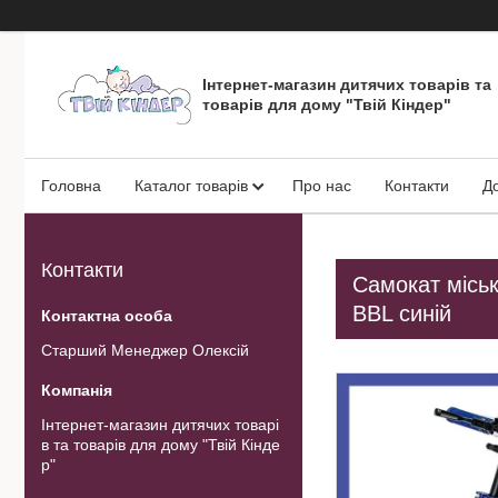
Інтернет-магазин дитячих товарів та
товарів для дому "Твій Кіндер"
Головна
Каталог товарів
Про нас
Контакти
Д
Контакти
Самокат міськ
BBL синій
Старший Менеджер Олексій
Інтернет-магазин дитячих товарі
в та товарів для дому "Твій Кінде
р"